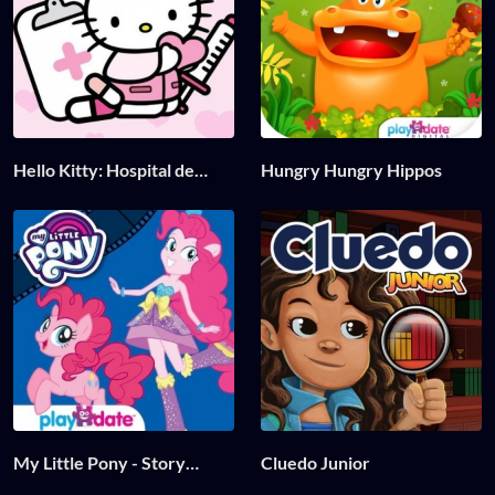
Hello Kitty: Hospital de
Hungry Hungry Hippos
niños
My Little Pony - Story
Cluedo Junior
Creator