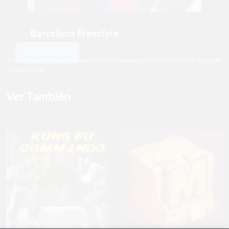
Barcelona Freestyle
DESCARGAR
¡Combina estrategia y habilidades futbolísticas en este JUEGO OFICIAL de cartas
del Barcelona!
Ver También