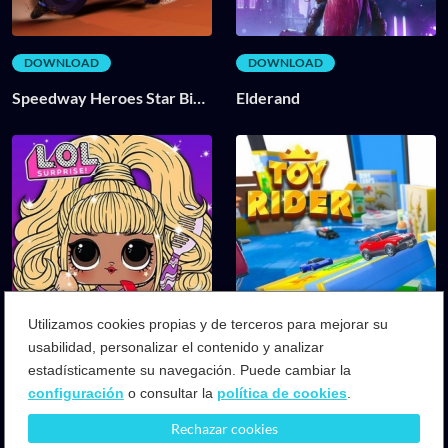
DOWNLOAD
DOWNLOAD
Speedway Heroes Star Bike
Elderand
Games
Utilizamos cookies propias y de terceros para mejorar su
usabilidad, personalizar el contenido y analizar
DOWNLOAD
DOWNLOAD
estadísticamente su navegación. Puede cambiar la
configuración
o consultar la
política de cookies
.
LoL Surprise ! Beauty Salon
Toy Rider
Rechazar cookies