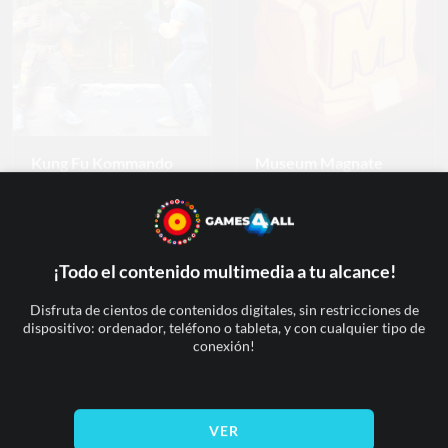
Current Time
0:00
/
Duration
0:00
Loaded
: 0%
Progress
:
0%
Stream Type
LIVE
Remaining Time
-0:00
Kung Fu Kommando
Museum Magnate
Playback Rate
1x
Chapters
¡Todo el contenido multimedia a tu alcance!
Chapters
Disfruta de cientos de contenidos digitales, sin restricciones de
dispositivo: ordenador, teléfono o tableta, y con cualquier tipo de
Descriptions
conexión!
descriptions off
, selected
Subtitles
VER
subtitles settings
, opens subtitles settings dialog