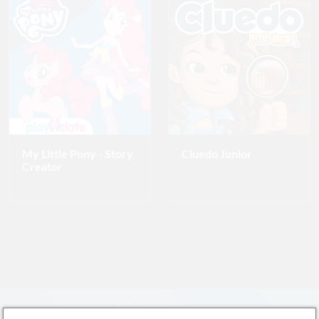
Text Edge Style
Font Family
Reset
restore all settings to the default values
Done
Close Modal Dialog
End of dialog window.
My Little Pony - Story
Cluedo Junior
Creator