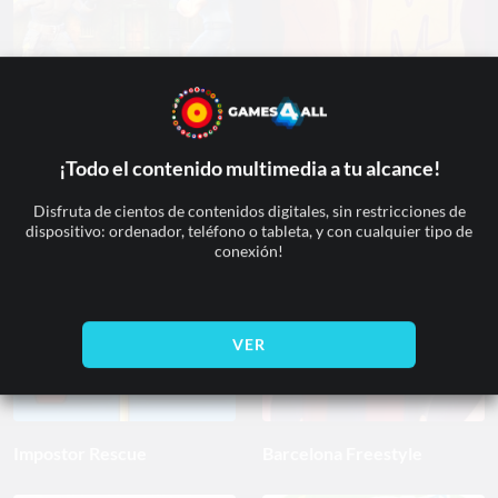
Kung Fu Kommando
Museum Magnate
¡Todo el contenido multimedia a tu alcance!
Disfruta de cientos de contenidos digitales, sin restricciones de
dispositivo: ordenador, teléfono o tableta, y con cualquier tipo de
conexión!
VER
Impostor Rescue
Barcelona Freestyle