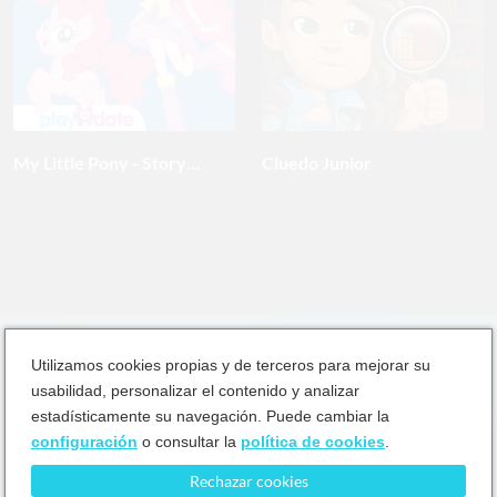
My Little Pony - Story
Cluedo Junior
Creator
Utilizamos cookies propias y de terceros para mejorar su
usabilidad, personalizar el contenido y analizar
estadísticamente su navegación. Puede cambiar la
configuración
o consultar la
política de cookies
.
Ayuda
Términos y condiciones
Política de privacidad
Rechazar cookies
Política de cookies