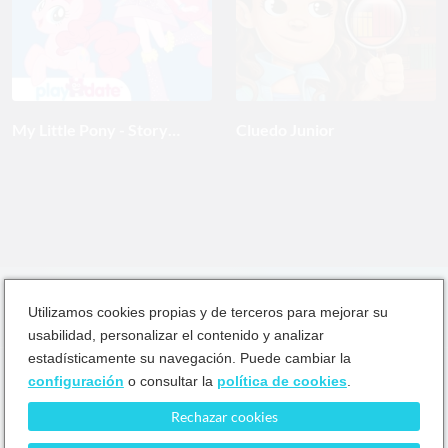
My Little Pony - Story
Cluedo Junior
Creator
Utilizamos cookies propias y de terceros para mejorar su
usabilidad, personalizar el contenido y analizar
estadísticamente su navegación. Puede cambiar la
configuración
o consultar la
política de cookies
.
Ayuda
Términos y condiciones
Política de privacidad
Rechazar cookies
Política de cookies