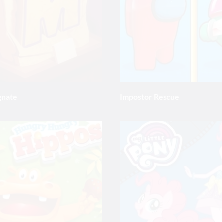
nate
Impostor Rescue