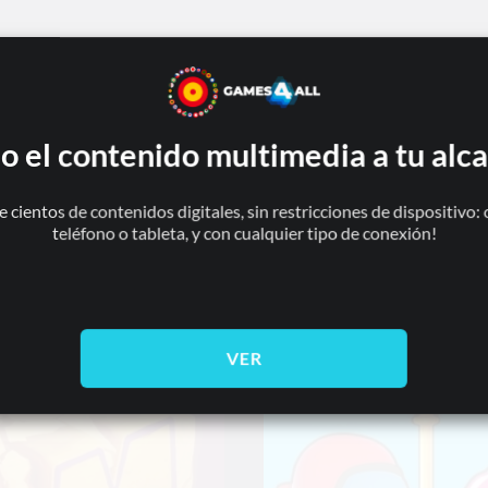
 adivinanzas. Coloca tus barcos estratégicamente en medio del mar.
o el contenido multimedia a tu alc
 tu flota. Características: - Tutorial interactivo - Música y juego
, para jugar durante horas - Una astuta IA contra la que competir
e cientos de contenidos digitales, sin restricciones de dispositivo:
teléfono o tableta, y con cualquier tipo de conexión!
VER