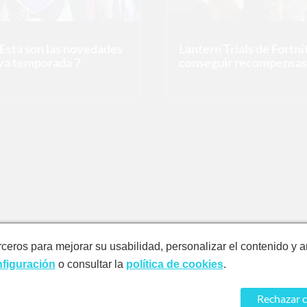
 Esta son las novedades
Lantern Trials de Fortn
eva temporada 7
conseguir recompensas 
rceros para mejorar su usabilidad, personalizar el contenido y a
figuración
o consultar la
política de cookies
.
Rechazar 
Ayuda
Términos y condiciones
Política de privacidad
Política de cookies