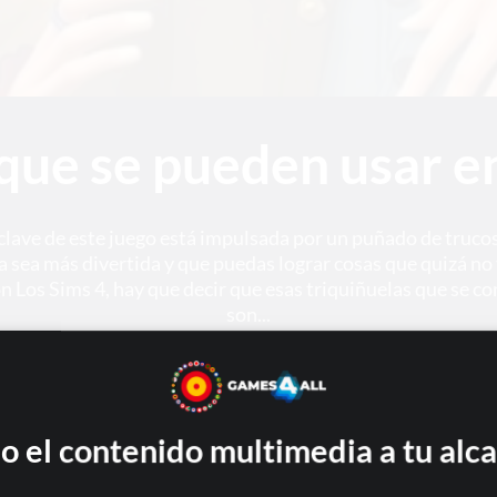
que se pueden usar e
lave de este juego está impulsada por un puñado de truco
a sea más divertida y que puedas lograr cosas que quizá no
Los Sims 4, hay que decir que esas triquiñuelas que se c
son...
o el contenido multimedia a tu alc