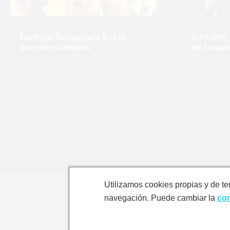
Fortnite Temporada 8 - Los
Fortnite:
mayores cambios
de la nu
Play
Mute
Current Time
0:00
Utilizamos cookies propias y de te
/
navegación. Puede cambiar la
con
Duration
0:00
Loaded
: 0%
0:00