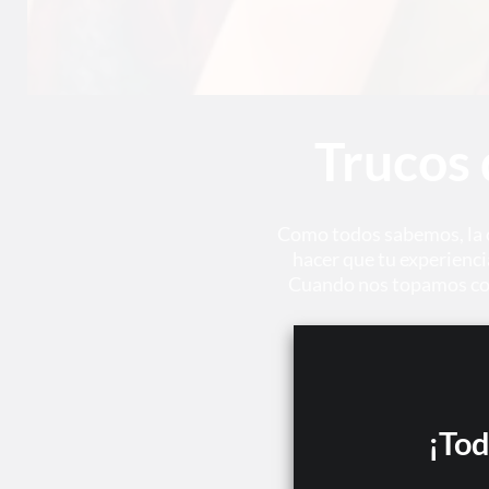
Trucos 
Como todos sabemos, la c
hacer que tu experienci
Cuando nos topamos con 
¡Tod