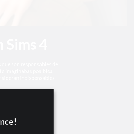
n Sims 4
s que son responsables de
 te imaginabas posibles.
onsideran indispensables
ance!