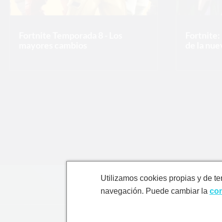
Fortnite Temporada 8 - Los
Fortnite:
mayores cambios
de la nu
Play
Mute
Current Time
0:00
Utilizamos cookies propias y de te
/
navegación. Puede cambiar la
con
Duration
0:00
Loaded
: 0%
0:00