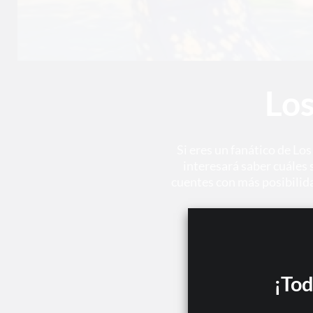
Los
Si eres un fanático de Lo
interesará saber cuáles 
cuentes con más posibilid
¡Tod