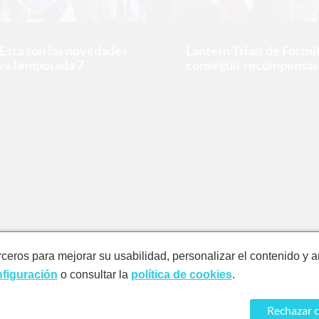
 Esta son las novedades
Lantern Trials de Fortn
eva temporada 7
conseguir recompensas 
rceros para mejorar su usabilidad, personalizar el contenido y a
figuración
o consultar la
política de cookies
.
Rechazar 
Ayuda
Términos y condiciones
Política de privacidad
Política de cookies