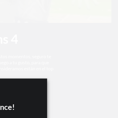
ms 4
 estos momentos, seguro te
uego a tu gusto, para que
nsideramos están en el top
ance!