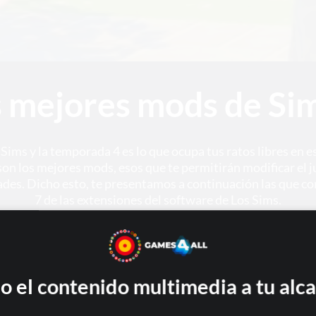
 mejores mods de Si
s Sims y la temporada 4 es lo que ocupa tus ratos libres en
son los mejores mods, esos que te permitirán modificar el j
ades. Dicho esto, te presentamos a continuación las que co
7 de las extensiones del software de Los Sims.
o el contenido multimedia a tu alc