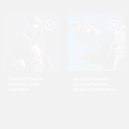
Text Edge Style
Font Family
Reset
restore all settings to the default values
Done
Close Modal Dialog
End of dialog window.
Lantern Trials de
La skin de Batman
Fortnite: cómo
Cero en Fortnite:
conseguir
cómo conseguir gratis
recompensas gratis
los accesorios del
cómic