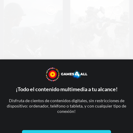
Current Time
0:00
/
Duration
0:00
Loaded
: 0%
Progress
:
0%
Stream Type
LIVE
Remaining Time
-0:00
Playback Rate
Call of Duty:
Call of Duty:
1x
Vanguard, todas las
Vanguard, 5 consejos
Chapters
novedades
para jugar mejor
Chapters
¡Todo el contenido multimedia a tu alcance!
Descriptions
Disfruta de cientos de contenidos digitales, sin restricciones de
dispositivo: ordenador, teléfono o tableta, y con cualquier tipo de
descriptions off
, selected
conexión!
Subtitles
subtitles settings
, opens subtitles settings dialog